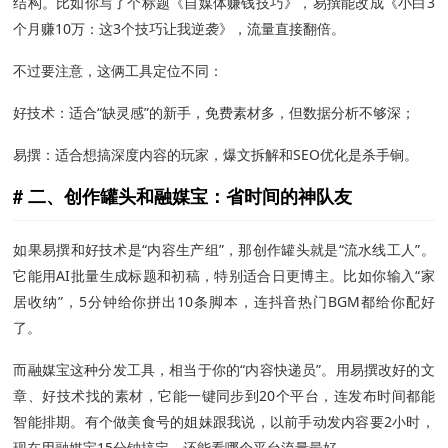
结构。比如你写了个标题《自媒体赚钱技巧》，易撰能改成《小白3
个月赚10万：这3个技巧让我逆袭》，流量直接翻倍。
不过要注意，这俩工具定位不同：
好技术：适合“缺灵感”的新手，免费素材多，但数据分析不够深；
易撰：适合想搞深度内容的玩家，爆文拆解和SEO优化是杀手锏。
二、创作罐头和融媒宝：省时间的神队友
如果易撰和好技术是“内容生产组”，那创作罐头就是“流水线工人”。
它能用AI批量生成标题和初稿，特别适合日更博主。比如你输入“家
居收纳”，5分钟给你拼出10条脚本，连抖音热门BGM都给你配好
了。
而融媒宝这种分发工具，相当于你的“内容快递员”。用易撰改好的文
章、好技术找的素材，它能一键同步到20个平台，连发布时间都能
智能排期。有个做美食号的姐妹跟我说，以前手动发内容要2小时，
现在用融媒宝15分钟搞定，还能看哪个平台流量最好。